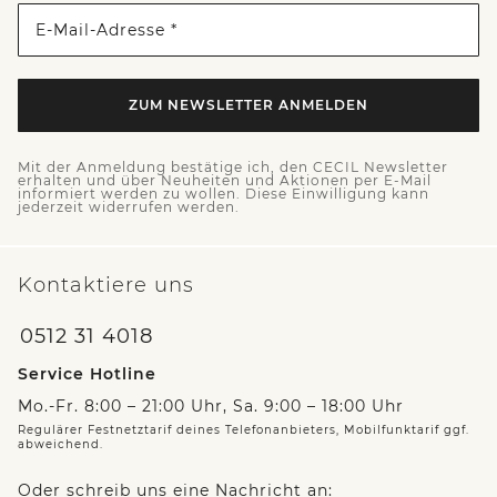
E-Mail-Adresse *
ZUM NEWSLETTER ANMELDEN
Mit der Anmeldung bestätige ich, den CECIL Newsletter
erhalten und über Neuheiten und Aktionen per E-Mail
informiert werden zu wollen. Diese Einwilligung kann
jederzeit widerrufen werden.
Kontaktiere uns
0512 31 4018
Service Hotline
Mo.-Fr. 8:00 – 21:00 Uhr, Sa. 9:00 – 18:00 Uhr
Regulärer Festnetztarif deines Telefonanbieters, Mobilfunktarif ggf.
abweichend.
Oder schreib uns eine Nachricht an: