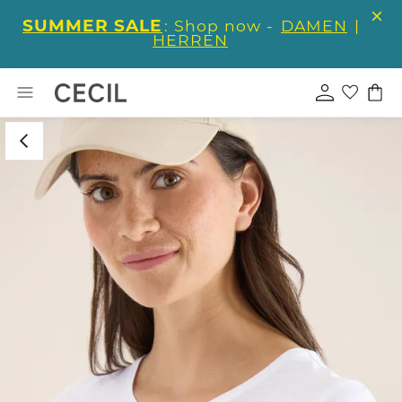
SUMMER SALE
: Shop now -
DAMEN
|
HERREN