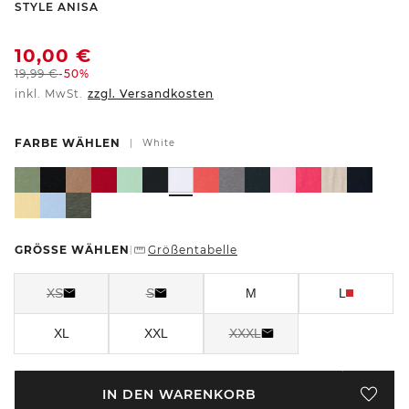
-
STYLE ANISA
10,00
€
19,99
€
-50%
inkl. MwSt.
zzgl. Versandkosten
FARBE WÄHLEN
|
White
GRÖSSE WÄHLEN
Größentabelle
|
XS
S
M
L
XL
XXL
XXXL
IN DEN WARENKORB