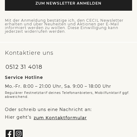
ZUM NEWSLETTER ANMELDEN
Mit der Anmeldung bestätige ich, den CECIL Newsletter
erhalten und über Neuheiten und Aktionen per E-Mail
informiert werden zu wollen. Diese Einwilligung kann
jederzeit widerrufen werden.
Kontaktiere uns
0512 31 4018
Service Hotline
Mo.-Fr. 8:00 – 21:00 Uhr, Sa. 9:00 – 18:00 Uhr
Regulärer Festnetztarif deines Telefonanbieters, Mobilfunktarif ggf.
abweichend.
Oder schreib uns eine Nachricht an:
Hier geht’s
zum Kontaktformular