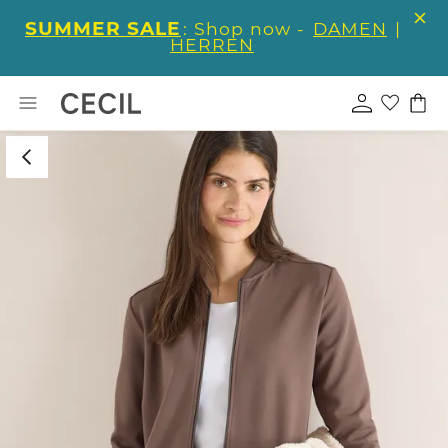
SUMMER SALE
: Shop now -
DAMEN
|
HERREN