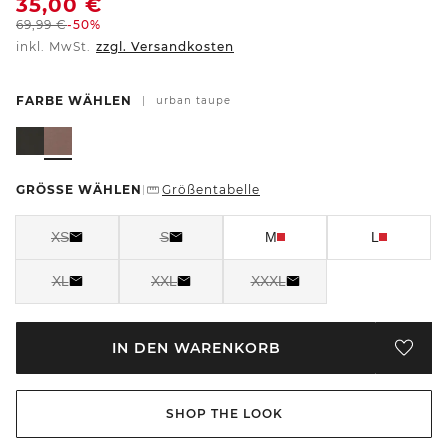
35,00
€
69,99
€
-50%
inkl. MwSt.
zzgl. Versandkosten
FARBE WÄHLEN
|
urban taupe
GRÖSSE WÄHLEN
Größentabelle
|
XS
S
M
L
XL
XXL
XXXL
IN DEN WARENKORB
SHOP THE LOOK