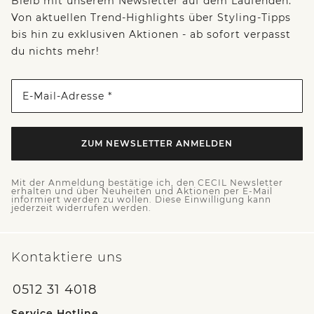
Bleib mit unserem Newsletter auf dem Laufenden:
Von aktuellen Trend-Highlights über Styling-Tipps
bis hin zu exklusiven Aktionen - ab sofort verpasst
du nichts mehr!
E-Mail-Adresse *
ZUM NEWSLETTER ANMELDEN
Mit der Anmeldung bestätige ich, den CECIL Newsletter
erhalten und über Neuheiten und Aktionen per E-Mail
informiert werden zu wollen. Diese Einwilligung kann
jederzeit widerrufen werden.
Kontaktiere uns
0512 31 4018
Service Hotline