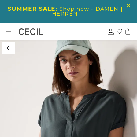
SUMMER SALE
: Shop now -
DAMEN
|
HERREN