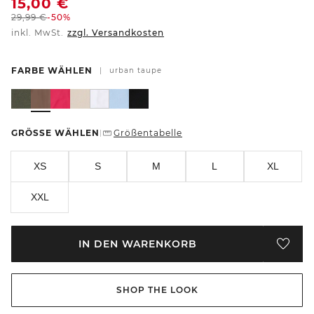
15,00
€
29,99
€
-50%
inkl. MwSt.
zzgl. Versandkosten
FARBE WÄHLEN
|
urban taupe
GRÖSSE WÄHLEN
Größentabelle
|
XS
S
M
L
XL
XXL
IN DEN WARENKORB
SHOP THE LOOK