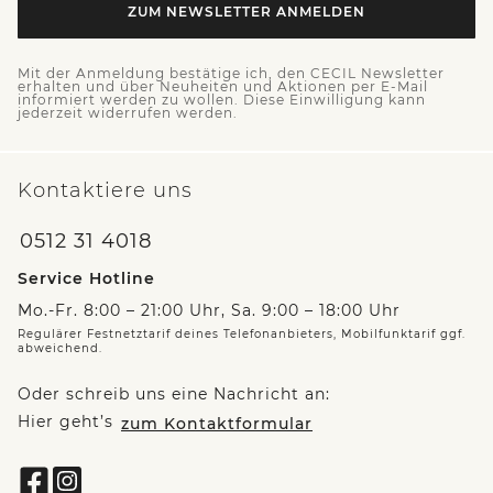
ZUM NEWSLETTER ANMELDEN
Mit der Anmeldung bestätige ich, den CECIL Newsletter
erhalten und über Neuheiten und Aktionen per E-Mail
informiert werden zu wollen. Diese Einwilligung kann
jederzeit widerrufen werden.
Kontaktiere uns
0512 31 4018
Service Hotline
Mo.-Fr. 8:00 – 21:00 Uhr, Sa. 9:00 – 18:00 Uhr
Regulärer Festnetztarif deines Telefonanbieters, Mobilfunktarif ggf.
abweichend.
Oder schreib uns eine Nachricht an:
Hier geht’s
zum Kontaktformular