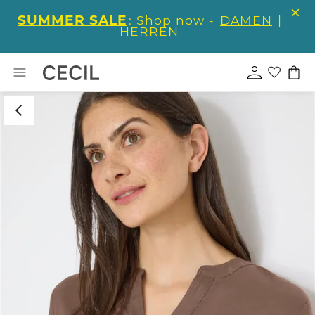
SUMMER SALE
: Shop now -
DAMEN
|
HERREN