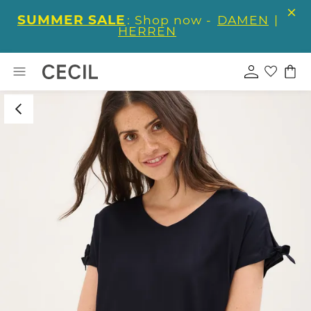
SUMMER SALE
: Shop now -
DAMEN
|
HERREN