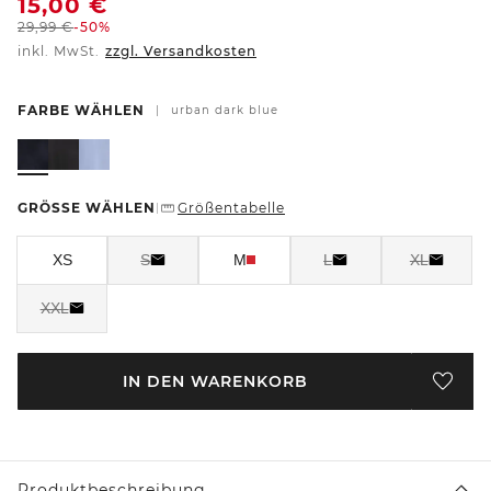
15,00
€
29,99
€
-50%
inkl. MwSt.
zzgl. Versandkosten
FARBE WÄHLEN
|
urban dark blue
GRÖSSE WÄHLEN
Größentabelle
|
XS
S
M
L
XL
XXL
IN DEN WARENKORB
Produktbeschreibung