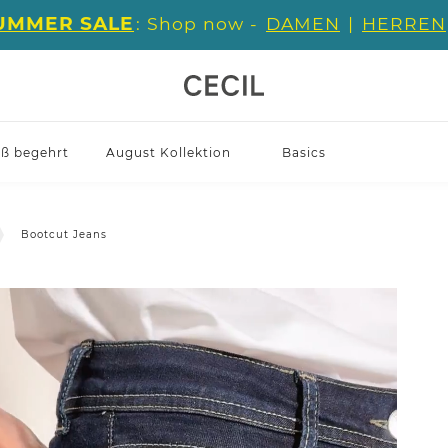
UMMER SALE
: Shop now -
DAMEN
|
HERREN
iß begehrt
August Kollektion
Basics
Bootcut Jeans