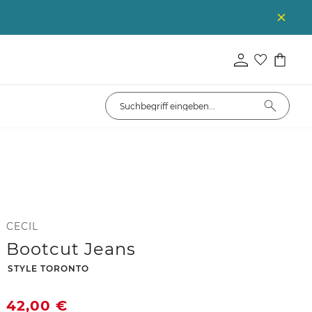
CECIL
Bootcut Jeans
-
STYLE TORONTO
42,00
€