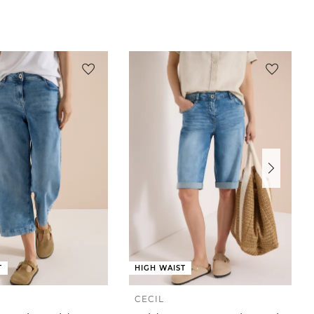
T
HIGH WAIST
CECIL