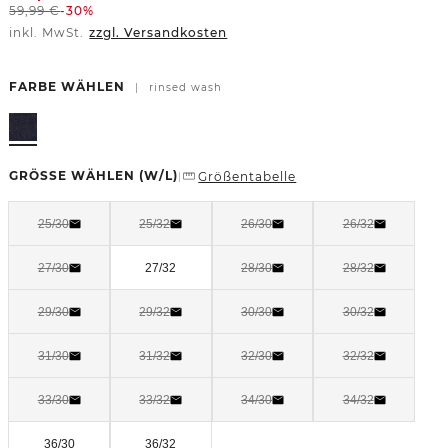
59,99
€
-30%
inkl. MwSt.
zzgl. Versandkosten
FARBE WÄHLEN
|
rinsed wash
GRÖSSE WÄHLEN
(W/L)
Größentabelle
|
25/30
25/32
26/30
26/32
27/30
27/32
28/30
28/32
29/30
29/32
30/30
30/32
31/30
31/32
32/30
32/32
33/30
33/32
34/30
34/32
36/30
36/32