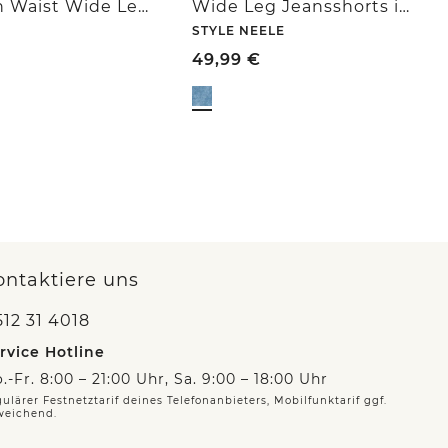
3/4 High Waist Wide Leg Jeans im Loose Fit
Wide Leg Jeansshorts im Loose Fit
STYLE NEELE
49,99
€
ontaktiere uns
12 31 4018
rvice Hotline
.-Fr. 8:00 – 21:00 Uhr, Sa. 9:00 – 18:00 Uhr
ulärer Festnetztarif deines Telefonanbieters, Mobilfunktarif ggf.
weichend.