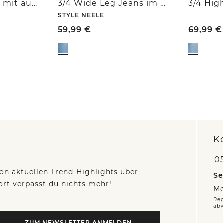
Barrel Leg Jeans mit aufgesetzten Taschen
3/4 Wide Leg Jeans im Loose Fit
STYLE NEELE
59,99
€
69,99
€
K
05
on aktuellen Trend-Highlights über
Se
fort verpasst du nichts mehr!
Mo
Reg
ab
ZUM NEWSLETTER ANMELDEN