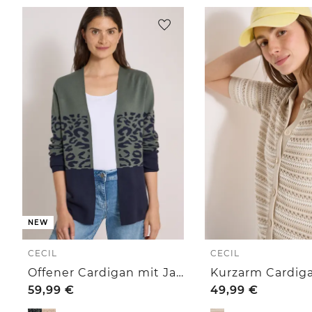
NEW
CECIL
CECIL
Offener Cardigan mit Jacquard-Muster
59,99
€
49,99
€