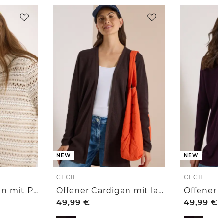
NEW
NEW
CECIL
CECIL
Kurzarm Cardigan mit Polokragen
Offener Cardigan mit langen Ärmeln
49,99
€
49,99
€