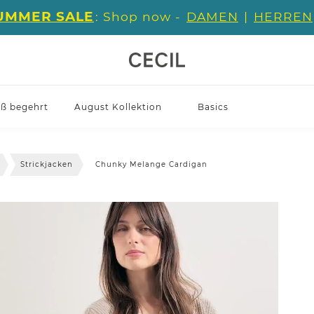
UMMER SALE
: Shop now -
DAMEN
|
HERREN
iß begehrt
August Kollektion
Basics
Strickjacken
Chunky Melange Cardigan