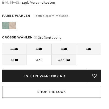
inkl. MwSt.
zzgl. Versandkosten
FARBE WÄHLEN
|
toffee cream melange
GRÖSSE WÄHLEN
Größentabelle
|
XS
S
M
L
XL
XXL
XXXL
IN DEN WARENKORB
SHOP THE LOOK