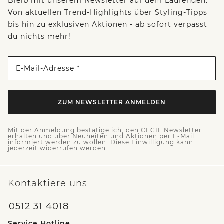
Bleib mit unserem Newsletter auf dem Laufenden:
Von aktuellen Trend-Highlights über Styling-Tipps
bis hin zu exklusiven Aktionen - ab sofort verpasst
du nichts mehr!
E-Mail-Adresse *
ZUM NEWSLETTER ANMELDEN
Mit der Anmeldung bestätige ich, den CECIL Newsletter
erhalten und über Neuheiten und Aktionen per E-Mail
informiert werden zu wollen. Diese Einwilligung kann
jederzeit widerrufen werden.
Kontaktiere uns
0512 31 4018
Service Hotline