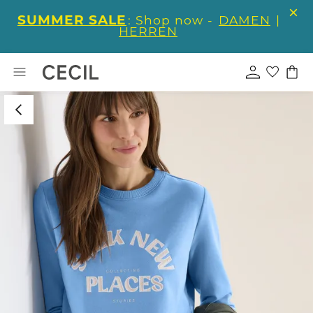
SUMMER SALE
: Shop now -
DAMEN
|
HERREN