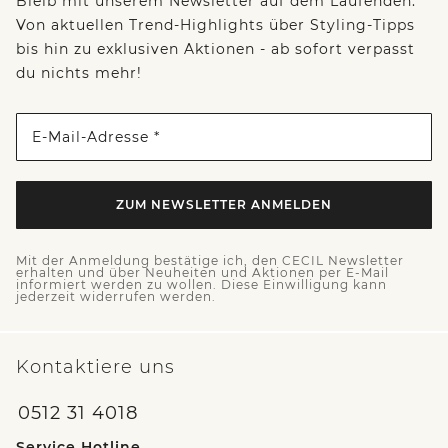
Bleib mit unserem Newsletter auf dem Laufenden:
Von aktuellen Trend-Highlights über Styling-Tipps
bis hin zu exklusiven Aktionen - ab sofort verpasst
du nichts mehr!
E-Mail-Adresse *
ZUM NEWSLETTER ANMELDEN
Mit der Anmeldung bestätige ich, den CECIL Newsletter
erhalten und über Neuheiten und Aktionen per E-Mail
informiert werden zu wollen. Diese Einwilligung kann
jederzeit widerrufen werden.
Kontaktiere uns
0512 31 4018
Service Hotline