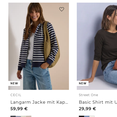
NEW
NEW
CECIL
Street One
Langarm Jacke mit Kapuze und Struktur
59,99
€
29,99
€