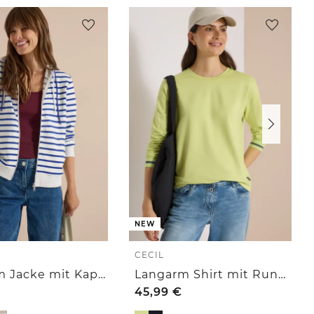
NEW
CECIL
Langarm Jacke mit Kapuze und Struktur
Langarm Shirt mit Rundhals und Streifendetail
45,99
€