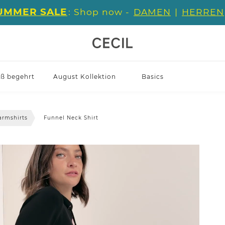
UMMER SALE
: Shop now -
DAMEN
|
HERREN
iß begehrt
August Kollektion
Basics
armshirts
Funnel Neck Shirt