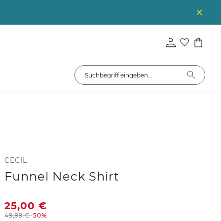
CECIL
Funnel Neck Shirt
25,00
€
49,99
€
-50%