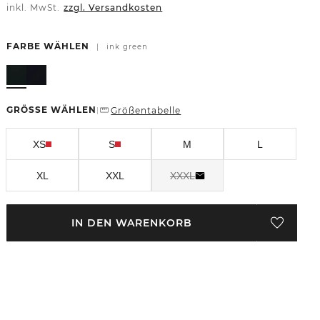
inkl. MwSt.
zzgl. Versandkosten
FARBE WÄHLEN
|
ink green
GRÖSSE WÄHLEN
Größentabelle
|
XS
S
M
L
XL
XXL
XXXL
IN DEN WARENKORB