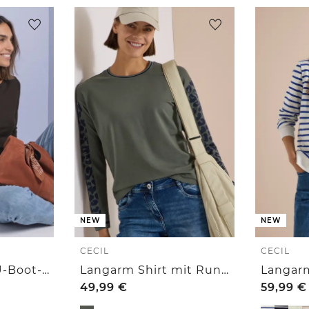
NEW
NEW
CECIL
CECIL
Basic Shirt mit U-Boot-Ausschnitt
Langarm Shirt mit Rundhals und Leo-Details
49,99
€
59,99
€