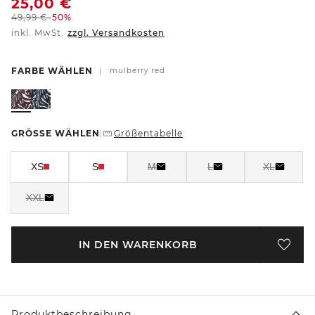
25,00
€
49,99
€
-50%
inkl. MwSt.
zzgl. Versandkosten
FARBE WÄHLEN
|
mulberry red
GRÖSSE WÄHLEN
Größentabelle
|
XS
S
M
L
XL
XXL
IN DEN WARENKORB
Produktbeschreibung