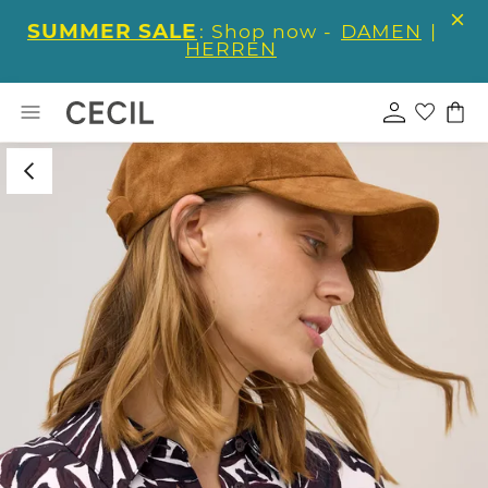
SUMMER SALE
: Shop now -
DAMEN
|
HERREN