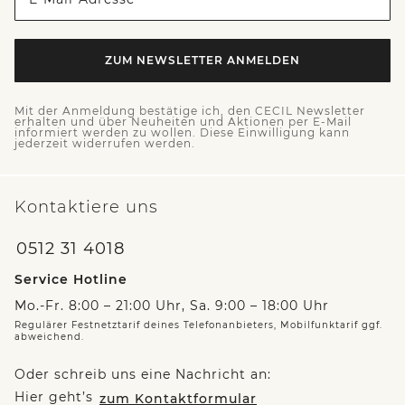
ZUM NEWSLETTER ANMELDEN
Mit der Anmeldung bestätige ich, den CECIL Newsletter
erhalten und über Neuheiten und Aktionen per E-Mail
informiert werden zu wollen. Diese Einwilligung kann
jederzeit widerrufen werden.
Kontaktiere uns
0512 31 4018
Service Hotline
Mo.-Fr. 8:00 – 21:00 Uhr, Sa. 9:00 – 18:00 Uhr
Regulärer Festnetztarif deines Telefonanbieters, Mobilfunktarif ggf.
abweichend.
Oder schreib uns eine Nachricht an:
Hier geht’s
zum Kontaktformular