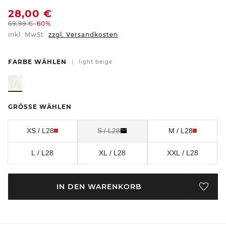
28,00
€
69,99
€
-60%
inkl. MwSt.
zzgl. Versandkosten
FARBE WÄHLEN
|
light beige
GRÖSSE WÄHLEN
XS / L28
S / L28
M / L28
L / L28
XL / L28
XXL / L28
IN DEN WARENKORB