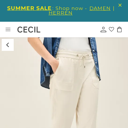
SUMMER SALE
: Shop now -
DAMEN
|
HERREN