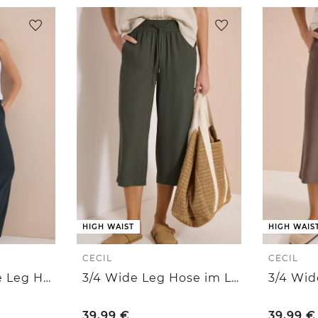
HIGH WAIST
HIGH WAIS
CECIL
CECIL
High Waist Wide Leg Hose im Loose Fit
3/4 Wide Leg Hose im Loose Fit
39,99
€
39,99
€