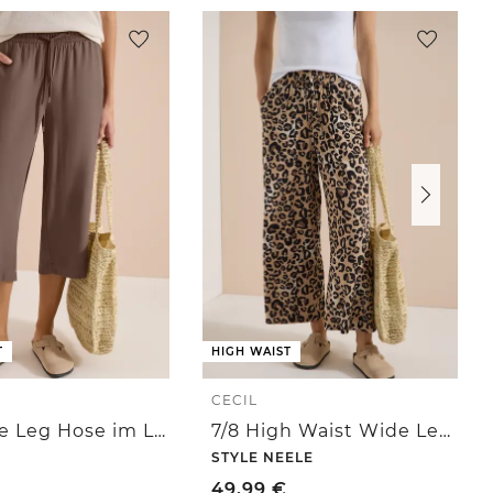
T
HIGH WAIST
CECIL
3/4 Wide Leg Hose im Loose Fit
7/8 High Waist Wide Leg Hose mit Leo-Print
STYLE NEELE
49,99
€