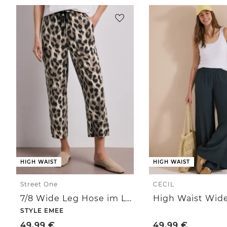
HIGH WAIST
HIGH WAIST
Street One
CECIL
7/8 Wide Leg Hose im Loose Fit mit Print
STYLE EMEE
49,99
€
49,99
€