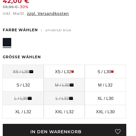
42,00
€
59,99
€
-30%
inkl. MwSt.
zzgl. Versandkosten
FARBE WÄHLEN
|
universal blue
GRÖSSE WÄHLEN
XS / L30
XS / L32
S / L30
S / L32
M / L30
M / L32
L / L30
L / L32
XL / L30
XL / L32
XXL / L32
XXL / L30
IN DEN WARENKORB