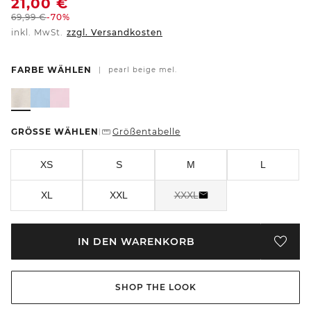
21,00
€
69,99
€
-70%
inkl. MwSt.
zzgl. Versandkosten
FARBE WÄHLEN
|
pearl beige mel.
GRÖSSE WÄHLEN
Größentabelle
|
XS
S
M
L
XL
XXL
XXXL
IN DEN WARENKORB
SHOP THE LOOK