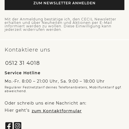
ZUM NEWSLETTER ANMELDEN
Mit der Anmeldung bestätige ich, den CECIL Newsletter
erhalten und über Neuheiten und Aktionen per E-Mail
informiert werden zu wollen. Diese Einwilligung kann
jederzeit widerrufen werden.
Kontaktiere uns
0512 31 4018
Service Hotline
Mo.-Fr. 8:00 – 21:00 Uhr, Sa. 9:00 – 18:00 Uhr
Regulärer Festnetztarif deines Telefonanbieters, Mobilfunktarif ggf.
abweichend.
Oder schreib uns eine Nachricht an:
Hier geht’s
zum Kontaktformular