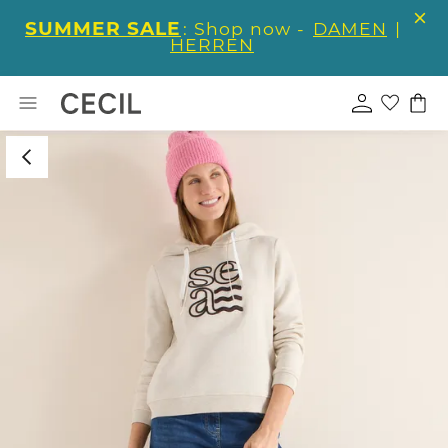
SUMMER SALE
: Shop now -
DAMEN
|
HERREN