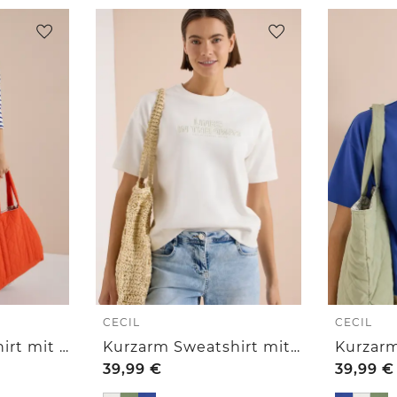
CECIL
CECIL
3/4-Arm Sweatshirt mit Rundhals und Streifen
Kurzarm Sweatshirt mit Embroidery
39,99
€
39,99
€