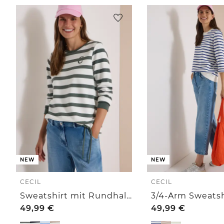
NEW
NEW
CECIL
CECIL
Sweatshirt mit Rundhals und Tunnelzug
49,99
€
49,99
€