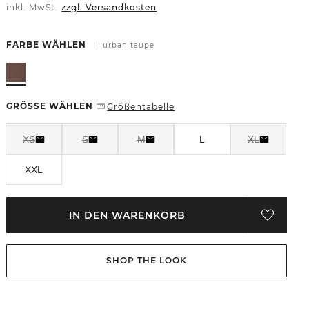
inkl. MwSt.
zzgl. Versandkosten
FARBE WÄHLEN
|
urban taupe
GRÖSSE WÄHLEN
Größentabelle
|
XS
S
M
L
XL
XXL
IN DEN WARENKORB
SHOP THE LOOK