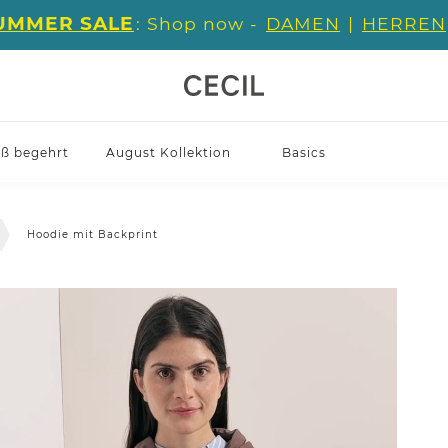
UMMER SALE
: Shop now -
DAMEN
|
HERREN
iß begehrt
August Kollektion
Basics
Hoodie mit Backprint