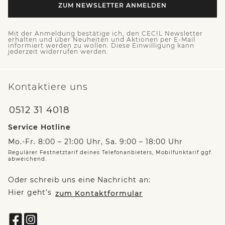
ZUM NEWSLETTER ANMELDEN
Mit der Anmeldung bestätige ich, den CECIL Newsletter
erhalten und über Neuheiten und Aktionen per E-Mail
informiert werden zu wollen. Diese Einwilligung kann
jederzeit widerrufen werden.
Kontaktiere uns
0512 31 4018
Service Hotline
Mo.-Fr. 8:00 – 21:00 Uhr, Sa. 9:00 – 18:00 Uhr
Regulärer Festnetztarif deines Telefonanbieters, Mobilfunktarif ggf.
abweichend.
Oder schreib uns eine Nachricht an:
Hier geht’s
zum Kontaktformular