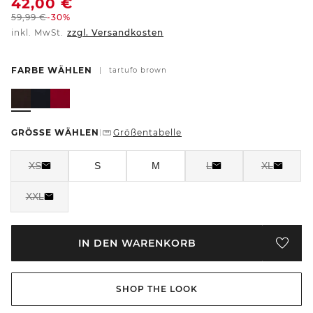
42,00
€
59,99
€
-30%
inkl. MwSt.
zzgl. Versandkosten
FARBE WÄHLEN
|
tartufo brown
GRÖSSE WÄHLEN
Größentabelle
|
XS
S
M
L
XL
XXL
IN DEN WARENKORB
SHOP THE LOOK