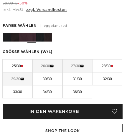
59,99
€
-50%
inkl. MwSt.
zzgl. Versandkosten
FARBE WÄHLEN
|
eggplant red
GRÖSSE WÄHLEN
(W/L)
25/30
26/30
27/30
28/30
29/30
30/30
31/30
32/30
33/30
34/30
36/30
IN DEN WARENKORB
SHOP THE LOOK