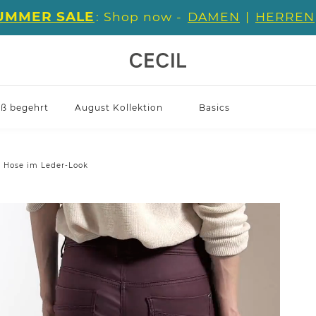
UMMER SALE
: Shop now -
DAMEN
|
HERREN
iß begehrt
August Kollektion
Basics
Hose im Leder-Look