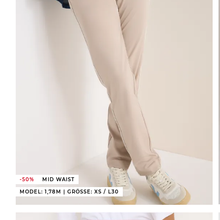
-50%
MID WAIST
MODEL: 1,78M | GRÖSSE: XS / L30