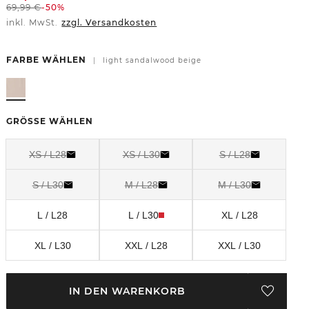
69,99
€
-50%
inkl. MwSt.
zzgl. Versandkosten
FARBE WÄHLEN
|
light sandalwood beige
GRÖSSE WÄHLEN
XS / L28
XS / L30
S / L28
S / L30
M / L28
M / L30
L / L28
L / L30
XL / L28
XL / L30
XXL / L28
XXL / L30
IN DEN WARENKORB