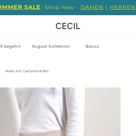
UMMER SALE
: Shop now -
DAMEN
|
HERREN
iß begehrt
August Kollektion
Basics
Hose mit Gallonstreifen