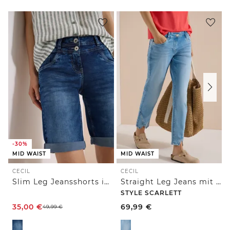
-30%
MID WAIST
MID WAIST
CECIL
CECIL
Slim Leg Jeansshorts im Casual Fit
Straight Leg Jeans mit Nietendetails
STYLE SCARLETT
35,00
€
69,99
€
49,99
€