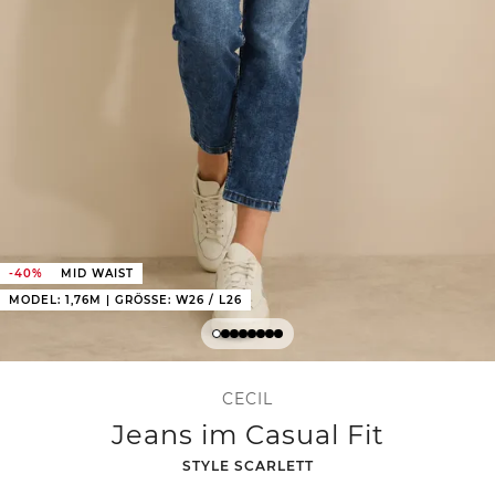
-40%
MID WAIST
MODEL: 1,76M | GRÖSSE: W26 / L26
CECIL
Jeans im Casual Fit
-
STYLE SCARLETT