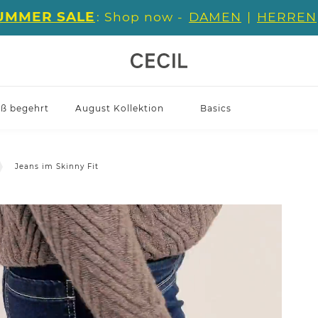
UMMER SALE
: Shop now -
DAMEN
|
HERREN
iß begehrt
August Kollektion
Basics
Jeans im Skinny Fit