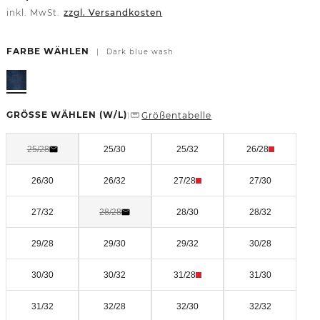
inkl. MwSt.
zzgl. Versandkosten
FARBE WÄHLEN
|
Dark blue wash
GRÖSSE WÄHLEN
(W/L)
Größentabelle
|
25/28
25/30
25/32
26/28
26/30
26/32
27/28
27/30
27/32
28/28
28/30
28/32
29/28
29/30
29/32
30/28
30/30
30/32
31/28
31/30
31/32
32/28
32/30
32/32