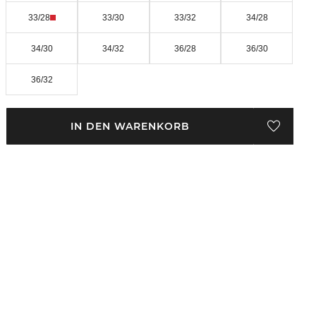
33/28
33/30
33/32
34/28
34/30
34/32
36/28
36/30
36/32
IN DEN WARENKORB