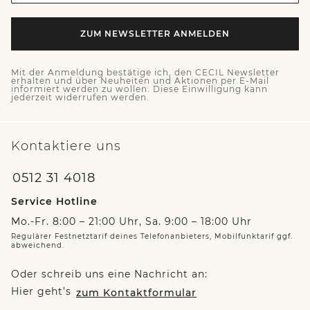
ZUM NEWSLETTER ANMELDEN
Mit der Anmeldung bestätige ich, den CECIL Newsletter
erhalten und über Neuheiten und Aktionen per E-Mail
informiert werden zu wollen. Diese Einwilligung kann
jederzeit widerrufen werden.
Kontaktiere uns
0512 31 4018
Service Hotline
Mo.-Fr. 8:00 – 21:00 Uhr, Sa. 9:00 – 18:00 Uhr
Regulärer Festnetztarif deines Telefonanbieters, Mobilfunktarif ggf.
abweichend.
Oder schreib uns eine Nachricht an:
Hier geht’s
zum Kontaktformular