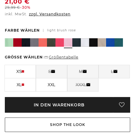
21,00
€
29,99
€
-30%
inkl. MwSt.
zzgl. Versandkosten
FARBE WÄHLEN
|
light blush rose
GRÖSSE WÄHLEN
Größentabelle
|
XS
S
M
L
XL
XXL
XXXL
IN DEN WARENKORB
SHOP THE LOOK