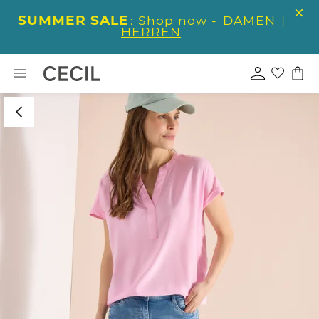
SUMMER SALE
: Shop now -
DAMEN
|
HERREN