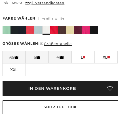
inkl. MwSt.
zzgl. Versandkosten
FARBE WÄHLEN
|
vanilla white
GRÖSSE WÄHLEN
Größentabelle
|
XS
S
M
L
XL
XXL
IN DEN WARENKORB
SHOP THE LOOK