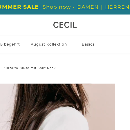
UMMER SALE
: Shop now -
DAMEN
|
HERREN
iß begehrt
August Kollektion
Basics
Kurzarm Bluse mit Split Neck