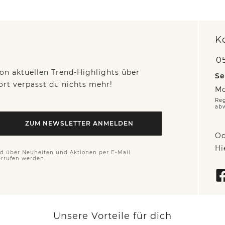
K
05
on aktuellen Trend-Highlights über
Se
fort verpasst du nichts mehr!
Mo
Reg
ab
ZUM NEWSLETTER ANMELDEN
Od
Hi
nd über Neuheiten und Aktionen per E-Mail
errufen werden.
Unsere Vorteile für dich