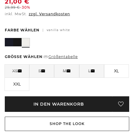
21,00
€
29,99
€
-30%
inkl. MwSt.
zzgl. Versandkosten
FARBE WÄHLEN
|
vanilla white
GRÖSSE WÄHLEN
Größentabelle
|
XS
S
M
L
XL
XXL
IN DEN WARENKORB
SHOP THE LOOK