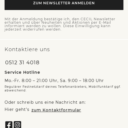
ZUM NEWSLETTER ANMELDEN
Mit der Anmeldung bestätige ich, den CECIL Newsletter
erhalten und über Neuheiten und Aktionen per E-Mail
informiert werden zu wollen. Diese Einwilligung kann
jederzeit widerrufen werden.
Kontaktiere uns
0512 31 4018
Service Hotline
Mo.-Fr. 8:00 – 21:00 Uhr, Sa. 9:00 – 18:00 Uhr
Regulärer Festnetztarif deines Telefonanbieters, Mobilfunktarif ggf.
abweichend.
Oder schreib uns eine Nachricht an:
Hier geht’s
zum Kontaktformular