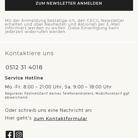
ZUM NEWSLETTER ANMELDEN
Mit der Anmeldung bestätige ich, den CECIL Newsletter
erhalten und über Neuheiten und Aktionen per E-Mail
informiert werden zu wollen. Diese Einwilligung kann
jederzeit widerrufen werden.
Kontaktiere uns
0512 31 4018
Service Hotline
Mo.-Fr. 8:00 – 21:00 Uhr, Sa. 9:00 – 18:00 Uhr
Regulärer Festnetztarif deines Telefonanbieters, Mobilfunktarif ggf.
abweichend.
Oder schreib uns eine Nachricht an:
Hier geht’s
zum Kontaktformular