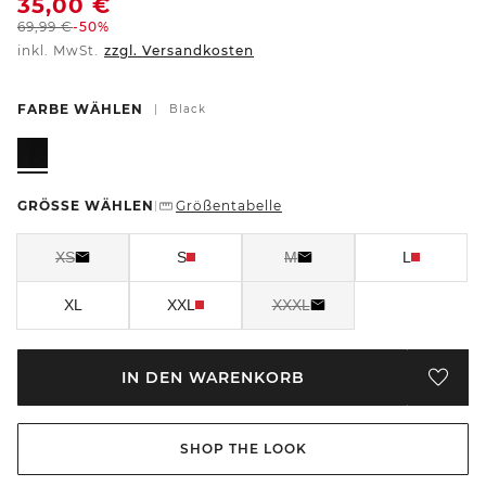
35,00
€
69,99
€
-50%
inkl. MwSt.
zzgl. Versandkosten
FARBE WÄHLEN
|
Black
GRÖSSE WÄHLEN
Größentabelle
|
XS
S
M
L
XL
XXL
XXXL
IN DEN WARENKORB
SHOP THE LOOK