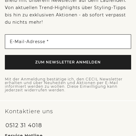
Bleib mit unserem Newsletter auf dem Laufenden:
Von aktuellen Trend-Highlights über Styling-Tipps
bis hin zu exklusiven Aktionen - ab sofort verpasst
du nichts mehr!
E-Mail-Adresse *
ZUM NEWSLETTER ANMELDEN
Mit der Anmeldung bestätige ich, den CECIL Newsletter
erhalten und über Neuheiten und Aktionen per E-Mail
informiert werden zu wollen. Diese Einwilligung kann
jederzeit widerrufen werden.
Kontaktiere uns
0512 31 4018
Service Hotline