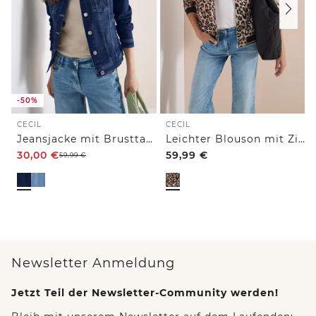
-50%
CECIL
CECIL
Jeansjacke mit Brusttaschen und Knöpfen
Leichter Blouson mit Zipper und Leo-Print
30,00
€
59,99
€
59,99
€
Newsletter Anmeldung
Jetzt Teil der Newsletter-Community werden!