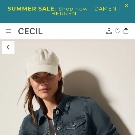
SUMMER SALE
: Shop now -
DAMEN
|
HERREN