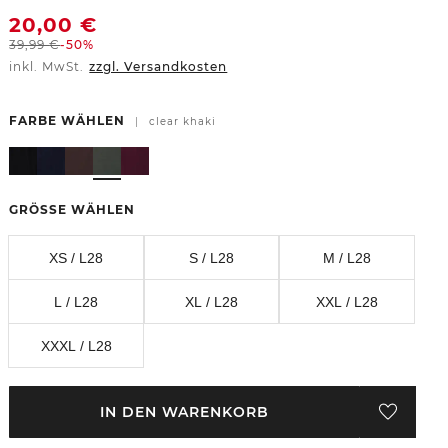
20,00
€
39,99
€
-50%
inkl. MwSt.
zzgl. Versandkosten
FARBE WÄHLEN
|
clear khaki
GRÖSSE WÄHLEN
XS / L28
S / L28
M / L28
L / L28
XL / L28
XXL / L28
XXXL / L28
IN DEN WARENKORB