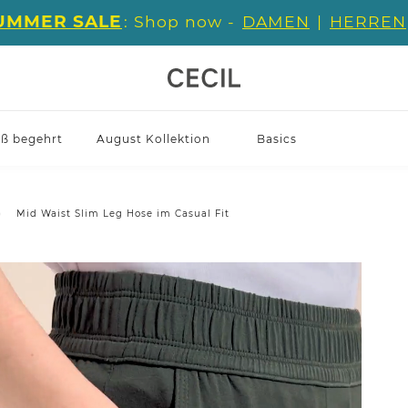
UMMER SALE
: Shop now -
DAMEN
|
HERREN
iß begehrt
August Kollektion
Basics
Mid Waist Slim Leg Hose im Casual Fit