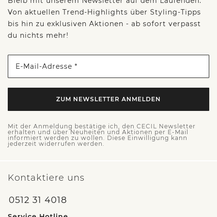
Bleib mit unserem Newsletter auf dem Laufenden:
Von aktuellen Trend-Highlights über Styling-Tipps
bis hin zu exklusiven Aktionen - ab sofort verpasst
du nichts mehr!
E-Mail-Adresse *
ZUM NEWSLETTER ANMELDEN
Mit der Anmeldung bestätige ich, den CECIL Newsletter
erhalten und über Neuheiten und Aktionen per E-Mail
informiert werden zu wollen. Diese Einwilligung kann
jederzeit widerrufen werden.
Kontaktiere uns
0512 31 4018
Service Hotline