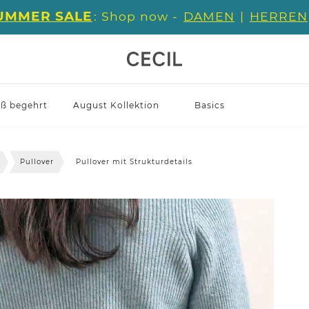
UMMER SALE
: Shop now -
DAMEN
|
HERREN
iß begehrt
August Kollektion
Basics
Pullover
Pullover mit Strukturdetails