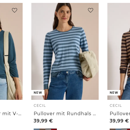
NEW
NEW
CECIL
CECIL
3/4-Arm Pullover mit V-Neck und Strukturfront
Pullover mit Rundhals und Streifen
39,99
€
39,99
€