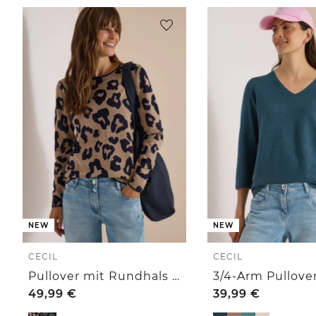
NEW
NEW
CECIL
CECIL
Pullover mit Rundhals und Leo-Muster
49,99
€
39,99
€