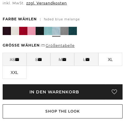
inkl. MwSt.
zzgl. Versandkosten
FARBE WÄHLEN
|
faded blue melange
GRÖSSE WÄHLEN
Größentabelle
|
XS
S
M
L
XL
XXL
IN DEN WARENKORB
SHOP THE LOOK