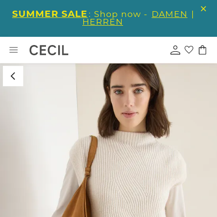
SUMMER SALE
: Shop now -
DAMEN
|
HERREN