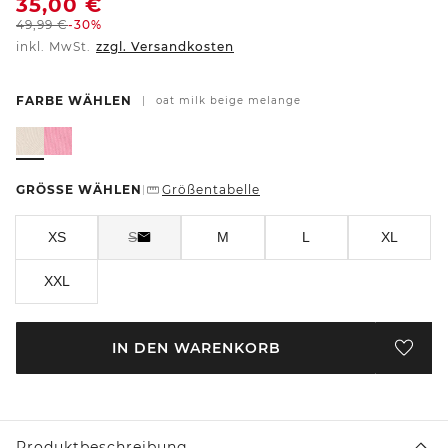
35,00
€
49,99
€
-30%
inkl. MwSt.
zzgl. Versandkosten
FARBE WÄHLEN
|
oat milk beige melange
GRÖSSE WÄHLEN
Größentabelle
|
XS
S
M
L
XL
XXL
IN DEN WARENKORB
Produktbeschreibung