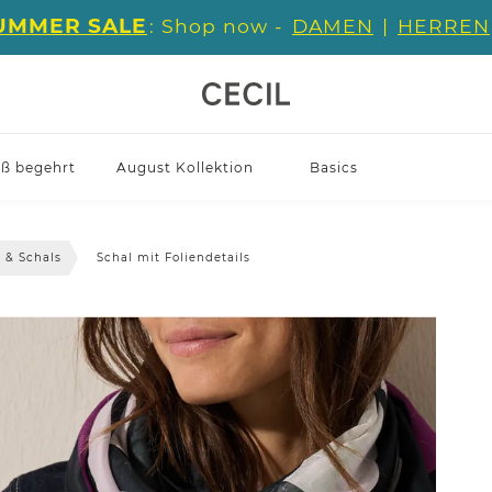
UMMER SALE
: Shop now -
DAMEN
|
HERREN
iß begehrt
August Kollektion
Basics
 & Schals
Schal mit Foliendetails