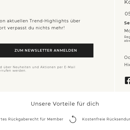
K
05
on aktuellen Trend-Highlights über
Se
fort verpasst du nichts mehr!
Mo
Reg
ab
ZUM NEWSLETTER ANMELDEN
Od
Hi
nd über Neuheiten und Aktionen per E-Mail
errufen werden.
Unsere Vorteile für dich
rtes Rückgaberecht für Member
Kostenfreie Rücksendu