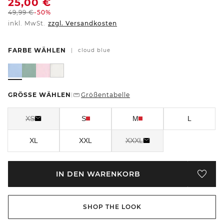
25,00
€
49,99
€
-50%
inkl. MwSt.
zzgl. Versandkosten
FARBE WÄHLEN
|
cloud blue
GRÖSSE WÄHLEN
Größentabelle
|
XS
S
M
L
XL
XXL
XXXL
IN DEN WARENKORB
SHOP THE LOOK