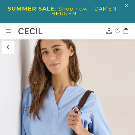
SUMMER SALE
: Shop now -
DAMEN
|
HERREN