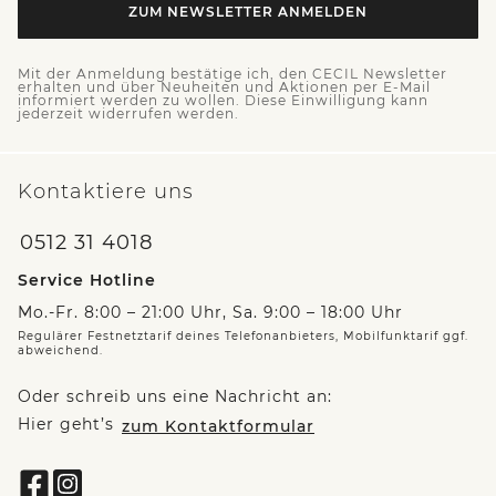
ZUM NEWSLETTER ANMELDEN
Mit der Anmeldung bestätige ich, den CECIL Newsletter
erhalten und über Neuheiten und Aktionen per E-Mail
informiert werden zu wollen. Diese Einwilligung kann
jederzeit widerrufen werden.
Kontaktiere uns
0512 31 4018
Service Hotline
Mo.-Fr. 8:00 – 21:00 Uhr, Sa. 9:00 – 18:00 Uhr
Regulärer Festnetztarif deines Telefonanbieters, Mobilfunktarif ggf.
abweichend.
Oder schreib uns eine Nachricht an:
Hier geht’s
zum Kontaktformular