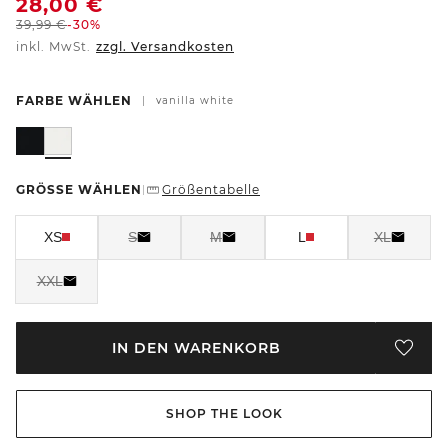
28,00
€
39,99
€
-30%
inkl. MwSt.
zzgl. Versandkosten
FARBE WÄHLEN
|
vanilla white
GRÖSSE WÄHLEN
Größentabelle
|
XS
S
M
L
XL
XXL
IN DEN WARENKORB
SHOP THE LOOK