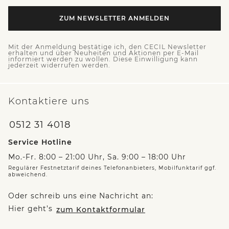
ZUM NEWSLETTER ANMELDEN
Mit der Anmeldung bestätige ich, den CECIL Newsletter
erhalten und über Neuheiten und Aktionen per E-Mail
informiert werden zu wollen. Diese Einwilligung kann
jederzeit widerrufen werden.
Kontaktiere uns
0512 31 4018
Service Hotline
Mo.-Fr. 8:00 – 21:00 Uhr, Sa. 9:00 – 18:00 Uhr
Regulärer Festnetztarif deines Telefonanbieters, Mobilfunktarif ggf.
abweichend.
Oder schreib uns eine Nachricht an:
Hier geht’s
zum Kontaktformular