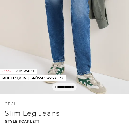
-50%
MID WAIST
MODEL: 1,80M | GRÖSSE: W26 / L32
CECIL
Slim Leg Jeans
-
STYLE SCARLETT