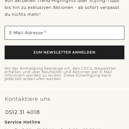
Von aktuellen Trend-Highlights über Styling-Tipps
bis hin zu exklusiven Aktionen - ab sofort verpasst
du nichts mehr!
E-Mail-Adresse *
ZUM NEWSLETTER ANMELDEN
Mit der Anmeldung bestätige ich, den CECIL Newsletter
erhalten und über Neuheiten und Aktionen per E-Mail
informiert werden zu wollen. Diese Einwilligung kann
jederzeit widerrufen werden.
Kontaktiere uns
0512 31 4018
Service Hotline