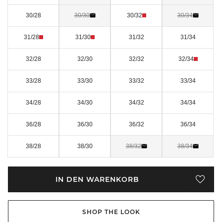
30/28
30/30
30/32
30/34
31/28
31/30
31/32
31/34
32/28
32/30
32/32
32/34
33/28
33/30
33/32
33/34
34/28
34/30
34/32
34/34
36/28
36/30
36/32
36/34
38/28
38/30
38/32
38/34
IN DEN WARENKORB
SHOP THE LOOK