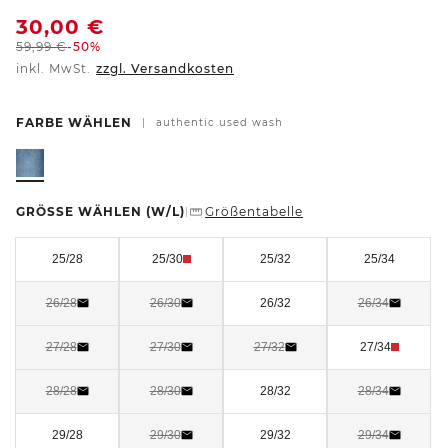
30,00
€
59,99
€
-50%
inkl. MwSt.
zzgl. Versandkosten
FARBE WÄHLEN
|
authentic used wash
GRÖSSE WÄHLEN
(W/L)
Größentabelle
|
25/28
25/30
25/32
25/34
26/28
26/30
26/32
26/34
27/28
27/30
27/32
27/34
28/28
28/30
28/32
28/34
29/28
29/30
29/32
29/34