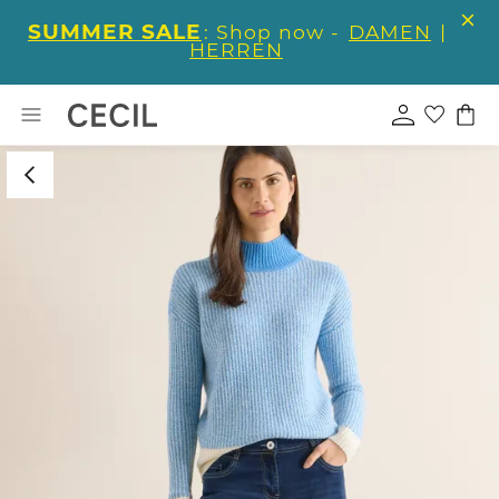
SUMMER SALE
: Shop now -
DAMEN
|
HERREN