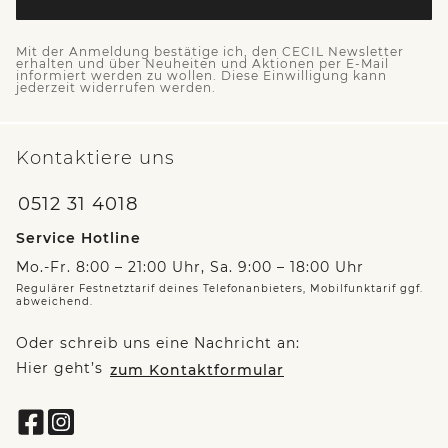
Mit der Anmeldung bestätige ich, den CECIL Newsletter
erhalten und über Neuheiten und Aktionen per E-Mail
informiert werden zu wollen. Diese Einwilligung kann
jederzeit widerrufen werden.
Kontaktiere uns
0512 31 4018
Service Hotline
Mo.-Fr. 8:00 – 21:00 Uhr, Sa. 9:00 – 18:00 Uhr
Regulärer Festnetztarif deines Telefonanbieters, Mobilfunktarif ggf.
abweichend.
Oder schreib uns eine Nachricht an:
Hier geht’s
zum Kontaktformular