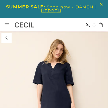
SUMMER SALE
: Shop now -
DAMEN
|
HERREN