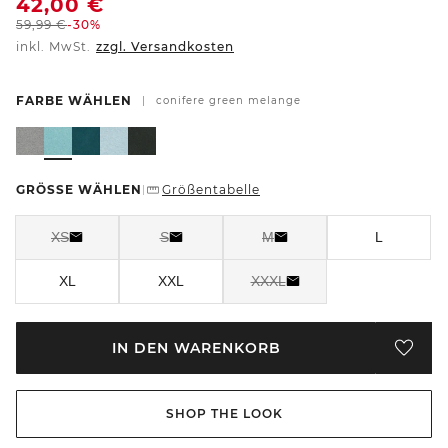
42,00
€
59,99
€
-30%
inkl. MwSt.
zzgl. Versandkosten
FARBE WÄHLEN
|
conifere green melange
GRÖSSE WÄHLEN
Größentabelle
|
XS
S
M
L
XL
XXL
XXXL
IN DEN WARENKORB
SHOP THE LOOK