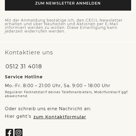
ZUM NEWSLETTER ANMELDEN
Mit der Anmeldung bestätige ich, den CECIL Newsletter
erhalten und über Neuheiten und Aktionen per E-Mail
informiert werden zu wollen. Diese Einwilligung kann
jederzeit widerrufen werden.
Kontaktiere uns
0512 31 4018
Service Hotline
Mo.-Fr. 8:00 – 21:00 Uhr, Sa. 9:00 – 18:00 Uhr
Regulärer Festnetztarif deines Telefonanbieters, Mobilfunktarif ggf.
abweichend.
Oder schreib uns eine Nachricht an:
Hier geht’s
zum Kontaktformular