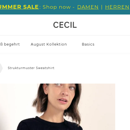
UMMER SALE
: Shop now -
DAMEN
|
HERREN
iß begehrt
August Kollektion
Basics
Strukturmuster Sweatshirt