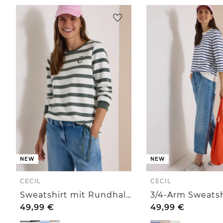
NEW
NEW
CECIL
CECIL
Sweatshirt mit Rundhals und Tunnelzug
49,99
€
49,99
€