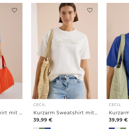
CECIL
CECIL
3/4-Arm Sweatshirt mit Rundhals und Streifen
Kurzarm Sweatshirt mit Embroidery
39,99
€
39,99
€