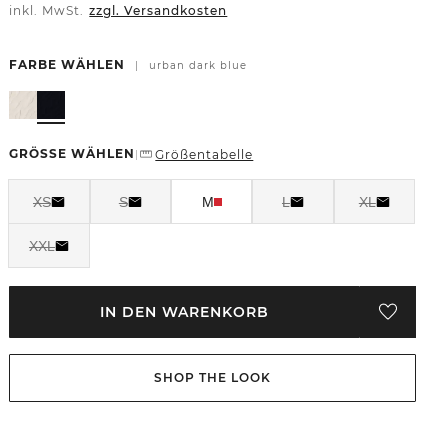
inkl. MwSt.
zzgl. Versandkosten
FARBE WÄHLEN
|
urban dark blue
GRÖSSE WÄHLEN
Größentabelle
|
XS
S
M
L
XL
XXL
IN DEN WARENKORB
SHOP THE LOOK