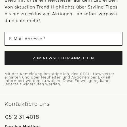
Bleib mit unserem Newsletter auf dem Laufenden:
Von aktuellen Trend-Highlights über Styling-Tipps
bis hin zu exklusiven Aktionen - ab sofort verpasst
du nichts mehr!
E-Mail-Adresse *
ZUM NEWSLETTER ANMELDEN
Mit der Anmeldung bestätige ich, den CECIL Newsletter
erhalten und über Neuheiten und Aktionen per E-Mail
informiert werden zu wollen. Diese Einwilligung kann
jederzeit widerrufen werden.
Kontaktiere uns
0512 31 4018
Service Hotline