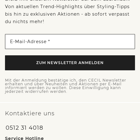
Von aktuellen Trend-Highlights über Styling-Tipps
bis hin zu exklusiven Aktionen - ab sofort verpasst
du nichts mehr!
E-Mail-Adresse *
ZUM NEWSLETTER ANMELDEN
Mit der Anmeldung bestätige ich, den CECIL Newsletter
erhalten und über Neuheiten und Aktionen per E-Mail
informiert werden zu wollen. Diese Einwilligung kann
jederzeit widerrufen werden.
Kontaktiere uns
0512 31 4018
Service Hotline