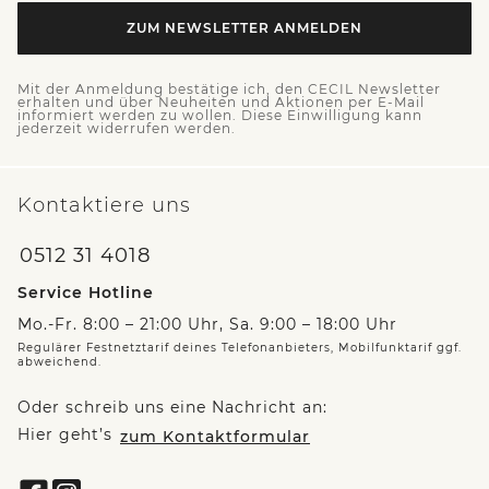
ZUM NEWSLETTER ANMELDEN
Mit der Anmeldung bestätige ich, den CECIL Newsletter
erhalten und über Neuheiten und Aktionen per E-Mail
informiert werden zu wollen. Diese Einwilligung kann
jederzeit widerrufen werden.
Kontaktiere uns
0512 31 4018
Service Hotline
Mo.-Fr. 8:00 – 21:00 Uhr, Sa. 9:00 – 18:00 Uhr
Regulärer Festnetztarif deines Telefonanbieters, Mobilfunktarif ggf.
abweichend.
Oder schreib uns eine Nachricht an:
Hier geht’s
zum Kontaktformular