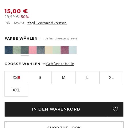
15,00
€
29,99
€
-50%
inkl. MwSt.
zzgl. Versandkosten
FARBE WÄHLEN
|
palm breeze green
GRÖSSE WÄHLEN
Größentabelle
|
XS
S
M
L
XL
XXL
IN DEN WARENKORB
SHOP THE LOOK