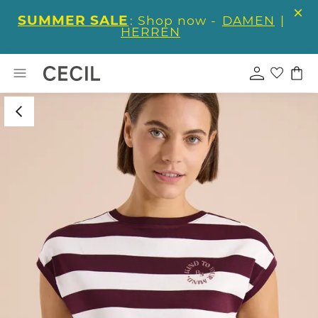
SUMMER SALE
: Shop now -
DAMEN
|
HERREN