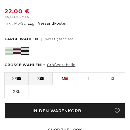
22,00
€
35,99
€
-39%
inkl. MwSt.
zzgl. Versandkosten
FARBE WÄHLEN
|
sweet grape red
GRÖSSE WÄHLEN
Größentabelle
|
XS
S
M
L
XL
XXL
IN DEN WARENKORB
SHOP THE LOOK