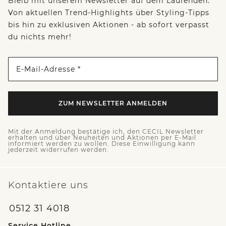
Bleib mit unserem Newsletter auf dem Laufenden:
Von aktuellen Trend-Highlights über Styling-Tipps
bis hin zu exklusiven Aktionen - ab sofort verpasst
du nichts mehr!
E-Mail-Adresse *
ZUM NEWSLETTER ANMELDEN
Mit der Anmeldung bestätige ich, den CECIL Newsletter
erhalten und über Neuheiten und Aktionen per E-Mail
informiert werden zu wollen. Diese Einwilligung kann
jederzeit widerrufen werden.
Kontaktiere uns
0512 31 4018
Service Hotline