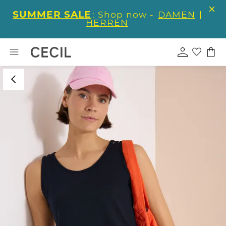
SUMMER SALE
: Shop now -
DAMEN
|
HERREN