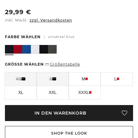
29,99
€
inkl. MwSt.
zzgl. Versandkosten
FARBE WÄHLEN
|
universal blue
GRÖSSE WÄHLEN
Größentabelle
|
XS
S
M
L
XL
XXL
XXXL
IN DEN WARENKORB
SHOP THE LOOK