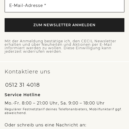
E-Mail-Adresse *
ZUM NEWSLETTER ANMELDEN
Mit der Anmeldung bestätige ich, den CECIL Newsletter
erhalten und über Neuheiten und Aktionen per E-Mail
informiert werden zu wollen. Diese Einwilligung kann
jederzeit widerrufen werden.
Kontaktiere uns
0512 31 4018
Service Hotline
Mo.-Fr. 8:00 – 21:00 Uhr, Sa. 9:00 – 18:00 Uhr
Regulärer Festnetztarif deines Telefonanbieters, Mobilfunktarif ggf.
abweichend.
Oder schreib uns eine Nachricht an: