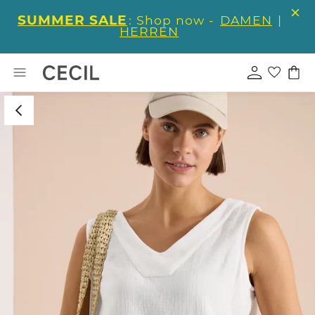
SUMMER SALE
: Shop now -
DAMEN
|
HERREN