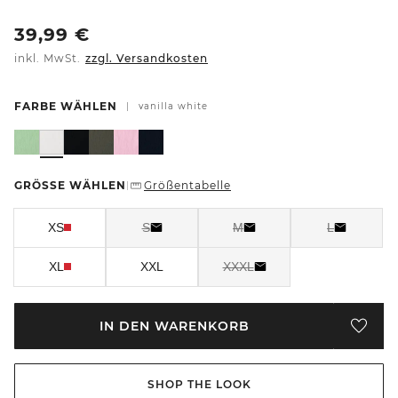
39,99
€
inkl. MwSt.
zzgl. Versandkosten
FARBE WÄHLEN
|
vanilla white
GRÖSSE WÄHLEN
Größentabelle
|
XS
S
M
L
XL
XXL
XXXL
IN DEN WARENKORB
SHOP THE LOOK