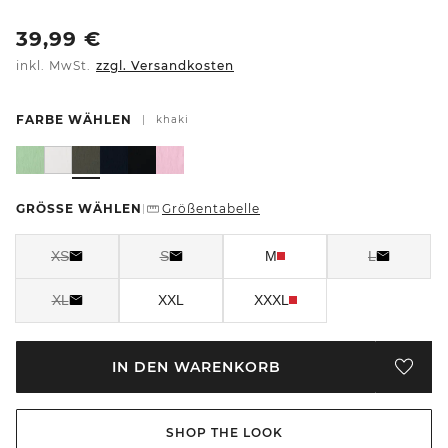
39,99
€
inkl. MwSt.
zzgl. Versandkosten
FARBE WÄHLEN
|
khaki
GRÖSSE WÄHLEN
Größentabelle
|
XS
S
M
L
XL
XXL
XXXL
IN DEN WARENKORB
SHOP THE LOOK