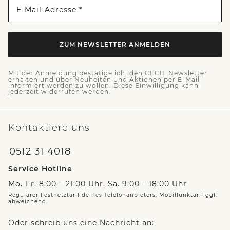
E-Mail-Adresse *
ZUM NEWSLETTER ANMELDEN
Mit der Anmeldung bestätige ich, den CECIL Newsletter
erhalten und über Neuheiten und Aktionen per E-Mail
informiert werden zu wollen. Diese Einwilligung kann
jederzeit widerrufen werden.
Kontaktiere uns
0512 31 4018
Service Hotline
Mo.-Fr. 8:00 – 21:00 Uhr, Sa. 9:00 – 18:00 Uhr
Regulärer Festnetztarif deines Telefonanbieters, Mobilfunktarif ggf.
abweichend.
Oder schreib uns eine Nachricht an: