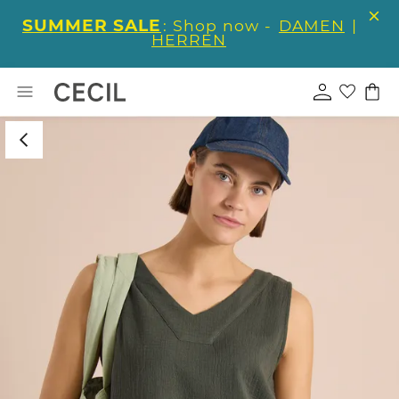
SUMMER SALE
: Shop now -
DAMEN
|
HERREN