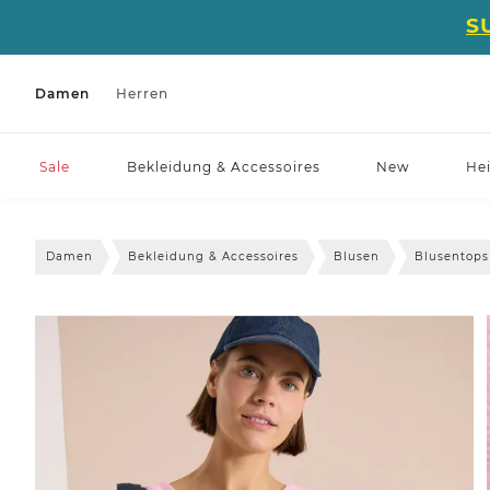
S
Damen
Herren
Sale
Bekleidung & Accessoires
New
He
Damen
Bekleidung & Accessoires
Blusen
Blusentops