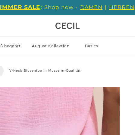
UMMER SALE
: Shop now -
DAMEN
|
HERREN
iß begehrt
August Kollektion
Basics
V-Neck Blusentop in Musselin-Qualität