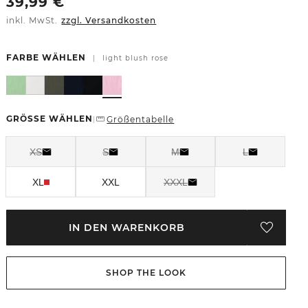
39,99
€
inkl. MwSt.
zzgl. Versandkosten
FARBE WÄHLEN
|
light blush rose
GRÖSSE WÄHLEN
Größentabelle
|
XS
S
M
L
XL
XXL
XXXL
IN DEN WARENKORB
SHOP THE LOOK