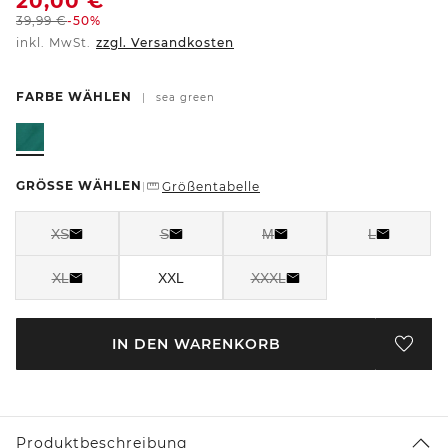
20,00
€
39,99
€
-50%
inkl. MwSt.
zzgl. Versandkosten
FARBE WÄHLEN
|
sea green
GRÖSSE WÄHLEN
Größentabelle
|
XS
S
M
L
XL
XXL
XXXL
IN DEN WARENKORB
Produktbeschreibung