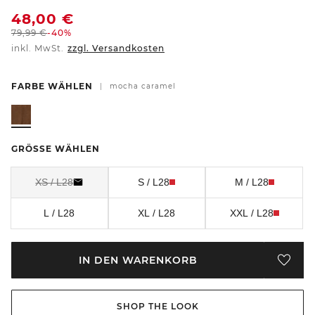
48,00
€
79,99
€
-40%
inkl. MwSt.
zzgl. Versandkosten
FARBE WÄHLEN
|
mocha caramel
GRÖSSE WÄHLEN
XS / L28
S / L28
M / L28
L / L28
XL / L28
XXL / L28
IN DEN WARENKORB
SHOP THE LOOK