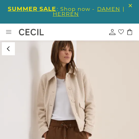
SUMMER SALE
: Shop now -
DAMEN
|
HERREN