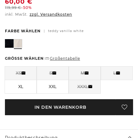
60,00
€
119,99
€
-50%
inkl. MwSt.
zzgl. Versandkosten
FARBE WÄHLEN
|
teddy vanilla white
GRÖSSE WÄHLEN
Größentabelle
|
XS
S
M
L
XL
XXL
XXXL
IN DEN WARENKORB
Produktbeschreibung