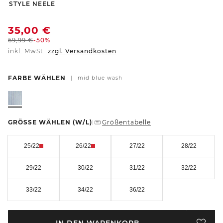
-
STYLE NEELE
35,00
€
69,99
€
-50%
inkl. MwSt.
zzgl. Versandkosten
FARBE WÄHLEN
|
mid blue wash
GRÖSSE WÄHLEN
(W/L)
Größentabelle
|
25/22
26/22
27/22
28/22
29/22
30/22
31/22
32/22
33/22
34/22
36/22
IN DEN WARENKORB