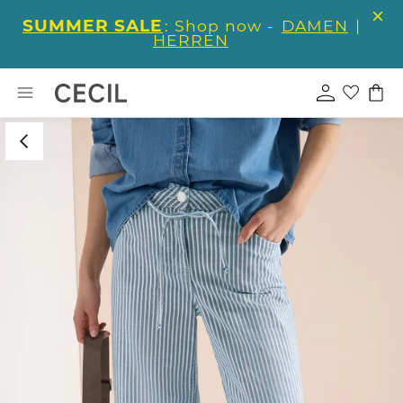
SUMMER SALE
: Shop now -
DAMEN
|
HERREN